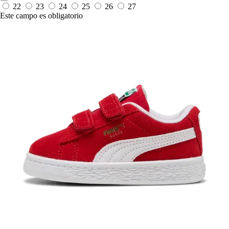
22
23
24
25
26
27
Este campo es obligatorio