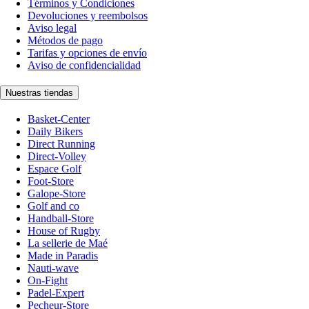
Términos y Condiciones
Devoluciones y reembolsos
Aviso legal
Métodos de pago
Tarifas y opciones de envío
Aviso de confidencialidad
Nuestras tiendas
Basket-Center
Daily Bikers
Direct Running
Direct-Volley
Espace Golf
Foot-Store
Galope-Store
Golf and co
Handball-Store
House of Rugby
La sellerie de Maé
Made in Paradis
Nauti-wave
On-Fight
Padel-Expert
Pecheur-Store