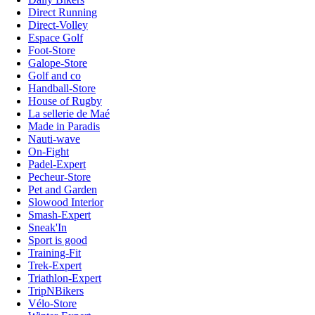
Direct Running
Direct-Volley
Espace Golf
Foot-Store
Galope-Store
Golf and co
Handball-Store
House of Rugby
La sellerie de Maé
Made in Paradis
Nauti-wave
On-Fight
Padel-Expert
Pecheur-Store
Pet and Garden
Slowood Interior
Smash-Expert
Sneak'In
Sport is good
Training-Fit
Trek-Expert
Triathlon-Expert
TripNBikers
Vélo-Store