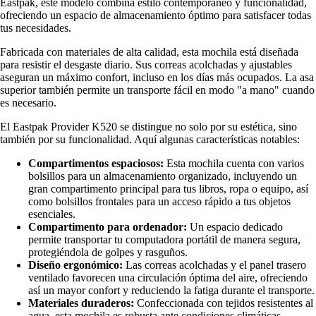
Eastpak, este modelo combina estilo contemporáneo y funcionalidad,
ofreciendo un espacio de almacenamiento óptimo para satisfacer todas
tus necesidades.
Fabricada con materiales de alta calidad, esta mochila está diseñada
para resistir el desgaste diario. Sus correas acolchadas y ajustables
aseguran un máximo confort, incluso en los días más ocupados. La asa
superior también permite un transporte fácil en modo "a mano" cuando
es necesario.
El Eastpak Provider K520 se distingue no solo por su estética, sino
también por su funcionalidad. Aquí algunas características notables:
Compartimentos espaciosos:
Esta mochila cuenta con varios
bolsillos para un almacenamiento organizado, incluyendo un
gran compartimento principal para tus libros, ropa o equipo, así
como bolsillos frontales para un acceso rápido a tus objetos
esenciales.
Compartimento para ordenador:
Un espacio dedicado
permite transportar tu computadora portátil de manera segura,
protegiéndola de golpes y rasguños.
Diseño ergonómico:
Las correas acolchadas y el panel trasero
ventilado favorecen una circulación óptima del aire, ofreciendo
así un mayor confort y reduciendo la fatiga durante el transporte.
Materiales duraderos:
Confeccionada con tejidos resistentes al
agua, esta mochila es robusta ante condiciones climáticas