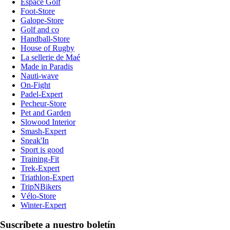
Espace Golf
Foot-Store
Galope-Store
Golf and co
Handball-Store
House of Rugby
La sellerie de Maé
Made in Paradis
Nauti-wave
On-Fight
Padel-Expert
Pecheur-Store
Pet and Garden
Slowood Interior
Smash-Expert
Sneak'In
Sport is good
Training-Fit
Trek-Expert
Triathlon-Expert
TripNBikers
Vélo-Store
Winter-Expert
Suscríbete a nuestro boletín