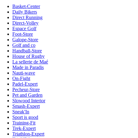
Basket-Center
Daily Bikers
Direct Running
Direct-Volley
Espace Golf
Foot-Store
Galope-Store
Golf and co
Handball-Store
House of Rugby
La sellerie de Maé
Made in Paradis
Nauti-wave
On-Fight
Padel-Expert
Pecheur-Store
Pet and Garden
Slowood Interior
Smash-Expert
Sneak'In
Sport is good
Training-Fit
Trek-Expert
Triathlon-Expert