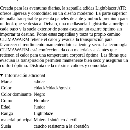
Creada para las aventuras diarias, la zapatilla adidas Lightblazer ATR
ofrece ligereza y comodidad en un diseño moderno. La parte superior
de malla transpirable presenta paneles de ante y nubuck premium para
un look que se destaca. Debajo, una mediasuela Lightstrike amortigua
cada paso y la suela exterior de goma asegura un agarre óptimo sin
importar tu destino. Ponte estas zapatillas y traza tu propio camino.
CLIMAWARM retiene el calor y evacua la transpiración para
favorecer el rendimiento manteniéndote caliente y seco. La tecnología
CLIMAWARM está confeccionada con materiales aislantes que
retienen el calor para una temperatura corporal óptima. Las fibras que
evacuan la transpiración permiten mantenerse bien seco y aseguran un
confort óptimo. Disfruta de la máxima calidez y comodidad.
Información adicional
Marca
adidas
Color
cblack/cblack/gresix
Color dominante
Negro
Como
Hombre
Edad
Junior
Rango
Lightblaze
material principal
Material sintético / textil
Suela
caucho resistente a la abrasión