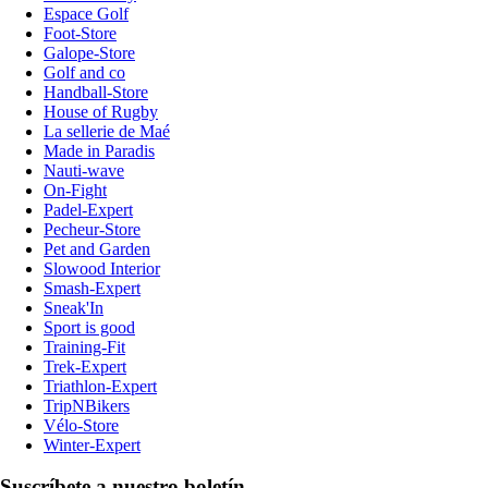
Espace Golf
Foot-Store
Galope-Store
Golf and co
Handball-Store
House of Rugby
La sellerie de Maé
Made in Paradis
Nauti-wave
On-Fight
Padel-Expert
Pecheur-Store
Pet and Garden
Slowood Interior
Smash-Expert
Sneak'In
Sport is good
Training-Fit
Trek-Expert
Triathlon-Expert
TripNBikers
Vélo-Store
Winter-Expert
Suscríbete a nuestro boletín