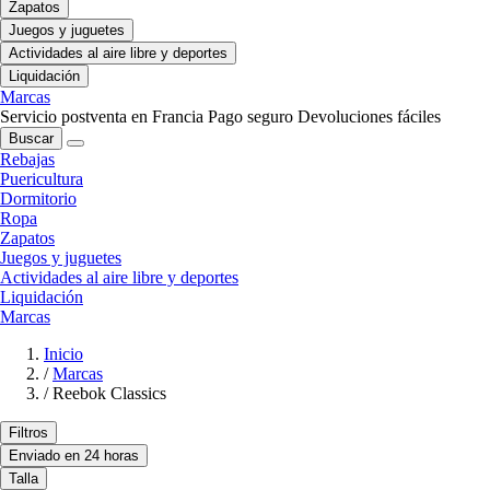
Zapatos
Juegos y juguetes
Actividades al aire libre y deportes
Liquidación
Marcas
Servicio postventa en Francia
Pago seguro
Devoluciones fáciles
Buscar
Rebajas
Puericultura
Dormitorio
Ropa
Zapatos
Juegos y juguetes
Actividades al aire libre y deportes
Liquidación
Marcas
Inicio
/
Marcas
/
Reebok Classics
Filtros
Enviado en 24 horas
Talla