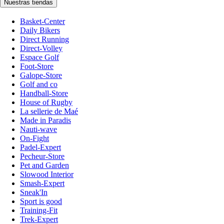
Nuestras tiendas
Basket-Center
Daily Bikers
Direct Running
Direct-Volley
Espace Golf
Foot-Store
Galope-Store
Golf and co
Handball-Store
House of Rugby
La sellerie de Maé
Made in Paradis
Nauti-wave
On-Fight
Padel-Expert
Pecheur-Store
Pet and Garden
Slowood Interior
Smash-Expert
Sneak'In
Sport is good
Training-Fit
Trek-Expert