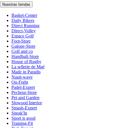
Nuestras tiendas
Basket-Center
Daily Bikers
Direct Running
Direct-Volley
Espace Golf
Foot-Store
Galope-Store
Golf and co
Handball-Store
House of Rugby
La sellerie de Maé
Made in Paradis
Nauti-wave
On-Fight
Padel-Expert
Pecheur-Store
Pet and Garden
Slowood Interior
Smash-Expert
Sneak'In
Sport is good
Training-Fit