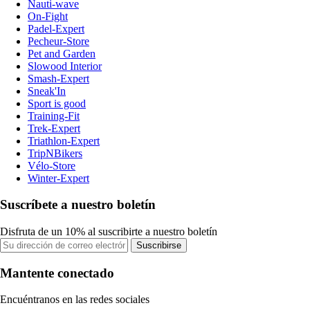
Nauti-wave
On-Fight
Padel-Expert
Pecheur-Store
Pet and Garden
Slowood Interior
Smash-Expert
Sneak'In
Sport is good
Training-Fit
Trek-Expert
Triathlon-Expert
TripNBikers
Vélo-Store
Winter-Expert
Suscríbete a nuestro boletín
Disfruta de un 10% al suscribirte a nuestro boletín
Suscribirse
Mantente conectado
Encuéntranos en las redes sociales