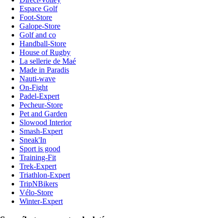
Espace Golf
Foot-Store
Galope-Store
Golf and co
Handball-Store
House of Rugby
La sellerie de Maé
Made in Paradis
Nauti-wave
On-Fight
Padel-Expert
Pecheur-Store
Pet and Garden
Slowood Interior
Smash-Expert
Sneak'In
Sport is good
Training-Fit
Trek-Expert
Triathlon-Expert
TripNBikers
Vélo-Store
Winter-Expert