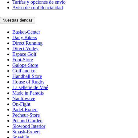
Tarifas y opciones de envío
Aviso de confidencialidad
Nuestras tiendas
Basket-Center
Daily Bikers
Direct Running
Direct-Volley
Espace Golf
Foot-Store
Galope-Store
Golf and co
Handball-Store
House of Rugby
La sellerie de Maé
Made in Paradis
Nauti-wave
On-Fight
Padel-Expert
Pecheur-Store
Pet and Garden
Slowood Interior
Smash-Expert
Sneak'In