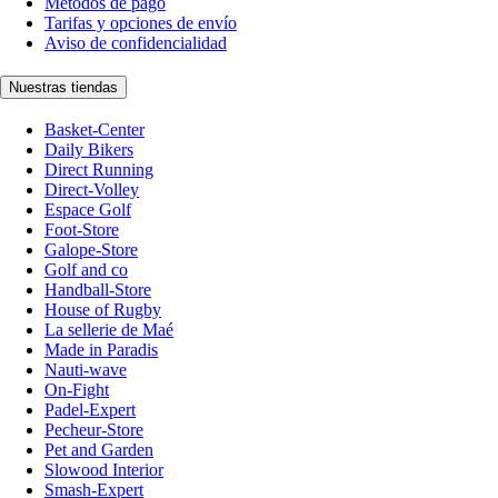
Métodos de pago
Tarifas y opciones de envío
Aviso de confidencialidad
Nuestras tiendas
Basket-Center
Daily Bikers
Direct Running
Direct-Volley
Espace Golf
Foot-Store
Galope-Store
Golf and co
Handball-Store
House of Rugby
La sellerie de Maé
Made in Paradis
Nauti-wave
On-Fight
Padel-Expert
Pecheur-Store
Pet and Garden
Slowood Interior
Smash-Expert