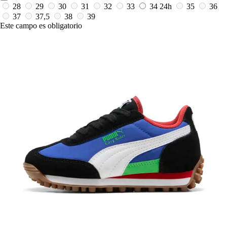
28
29
30
31
32
33
34
24h
35
36
37
37,5
38
39
Este campo es obligatorio