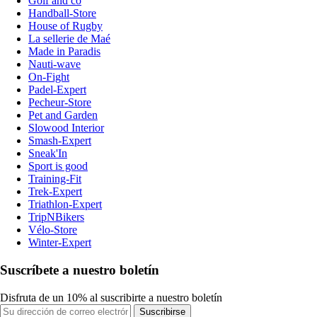
Golf and co
Handball-Store
House of Rugby
La sellerie de Maé
Made in Paradis
Nauti-wave
On-Fight
Padel-Expert
Pecheur-Store
Pet and Garden
Slowood Interior
Smash-Expert
Sneak'In
Sport is good
Training-Fit
Trek-Expert
Triathlon-Expert
TripNBikers
Vélo-Store
Winter-Expert
Suscríbete a nuestro boletín
Disfruta de un 10% al suscribirte a nuestro boletín
Suscribirse