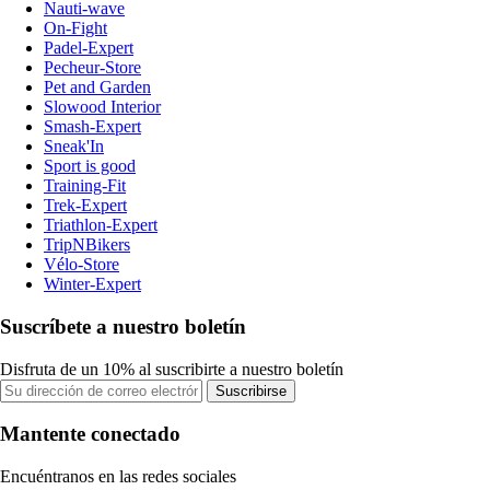
Nauti-wave
On-Fight
Padel-Expert
Pecheur-Store
Pet and Garden
Slowood Interior
Smash-Expert
Sneak'In
Sport is good
Training-Fit
Trek-Expert
Triathlon-Expert
TripNBikers
Vélo-Store
Winter-Expert
Suscríbete a nuestro boletín
Disfruta de un 10% al suscribirte a nuestro boletín
Suscribirse
Mantente conectado
Encuéntranos en las redes sociales