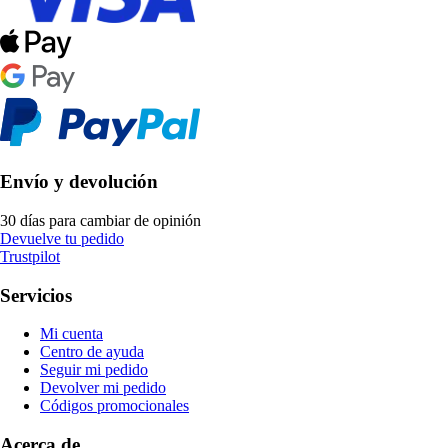
Envío y devolución
30 días para cambiar de opinión
Devuelve tu pedido
Trustpilot
Servicios
Mi cuenta
Centro de ayuda
Seguir mi pedido
Devolver mi pedido
Códigos promocionales
Acerca de