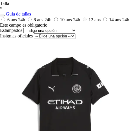
Talla
*
Guía de tallas
6 ans
24h
8 ans
24h
10 ans
24h
12 ans
14 ans
24h
Este campo es obligatorio
Estampados
Insignias oficiales