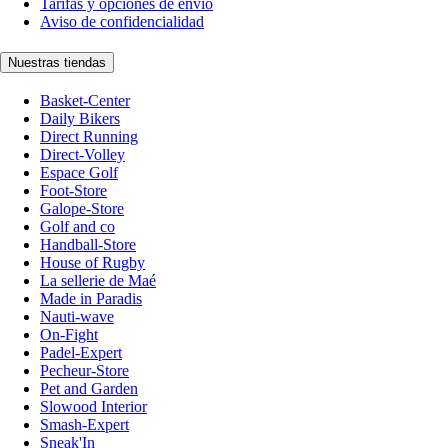
Tarifas y opciones de envío
Aviso de confidencialidad
Nuestras tiendas
Basket-Center
Daily Bikers
Direct Running
Direct-Volley
Espace Golf
Foot-Store
Galope-Store
Golf and co
Handball-Store
House of Rugby
La sellerie de Maé
Made in Paradis
Nauti-wave
On-Fight
Padel-Expert
Pecheur-Store
Pet and Garden
Slowood Interior
Smash-Expert
Sneak'In