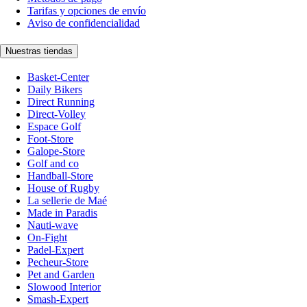
Tarifas y opciones de envío
Aviso de confidencialidad
Nuestras tiendas
Basket-Center
Daily Bikers
Direct Running
Direct-Volley
Espace Golf
Foot-Store
Galope-Store
Golf and co
Handball-Store
House of Rugby
La sellerie de Maé
Made in Paradis
Nauti-wave
On-Fight
Padel-Expert
Pecheur-Store
Pet and Garden
Slowood Interior
Smash-Expert