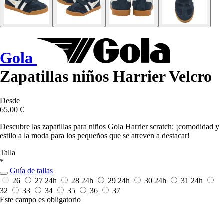
Gola
Zapatillas niños Harrier Velcro
Desde
65,00 €
Descubre las zapatillas para niños Gola Harrier scratch: ¡comodidad y
estilo a la moda para los pequeños que se atreven a destacar!
Talla
*
Guía de tallas
26
27
24h
28
24h
29
24h
30
24h
31
24h
32
33
34
35
36
37
Este campo es obligatorio