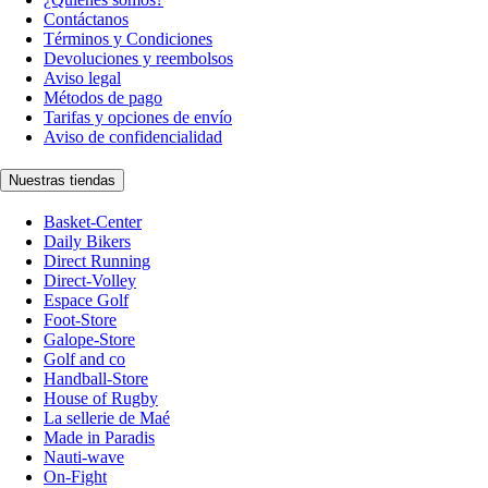
Contáctanos
Términos y Condiciones
Devoluciones y reembolsos
Aviso legal
Métodos de pago
Tarifas y opciones de envío
Aviso de confidencialidad
Nuestras tiendas
Basket-Center
Daily Bikers
Direct Running
Direct-Volley
Espace Golf
Foot-Store
Galope-Store
Golf and co
Handball-Store
House of Rugby
La sellerie de Maé
Made in Paradis
Nauti-wave
On-Fight