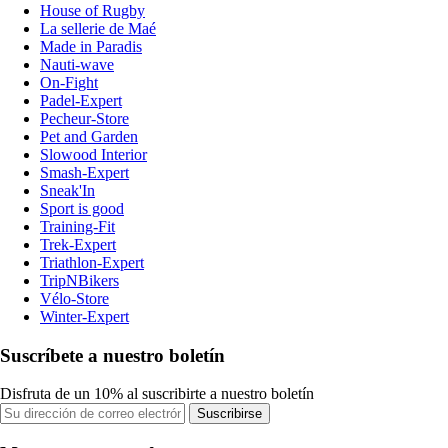
House of Rugby
La sellerie de Maé
Made in Paradis
Nauti-wave
On-Fight
Padel-Expert
Pecheur-Store
Pet and Garden
Slowood Interior
Smash-Expert
Sneak'In
Sport is good
Training-Fit
Trek-Expert
Triathlon-Expert
TripNBikers
Vélo-Store
Winter-Expert
Suscríbete a nuestro boletín
Disfruta de un 10% al suscribirte a nuestro boletín
Suscribirse