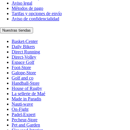
Aviso legal
Métodos de pago
Tarifas y opciones de envío
Aviso de confidencialidad
Nuestras tiendas
Basket-Center
Daily Bikers
Direct Running
Direct-Volley
Espace Golf
Foot-Store
Galope-Store
Golf and co
Handball-Store
House of Rugby
La sellerie de Maé
Made in Paradis
Nauti-wave
On-Fight
Padel-Expert
Pecheur-Store
Pet and Garden