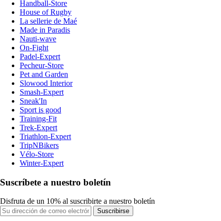
Handball-Store
House of Rugby
La sellerie de Maé
Made in Paradis
Nauti-wave
On-Fight
Padel-Expert
Pecheur-Store
Pet and Garden
Slowood Interior
Smash-Expert
Sneak'In
Sport is good
Training-Fit
Trek-Expert
Triathlon-Expert
TripNBikers
Vélo-Store
Winter-Expert
Suscríbete a nuestro boletín
Disfruta de un 10% al suscribirte a nuestro boletín
Suscribirse