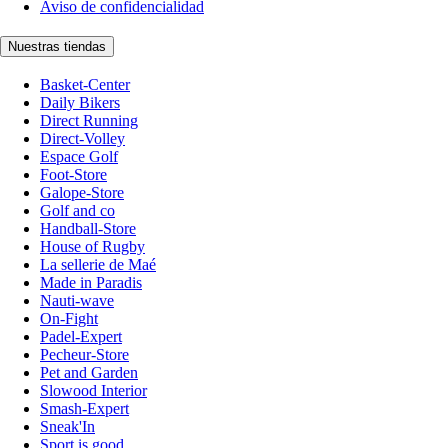
Aviso de confidencialidad
Nuestras tiendas
Basket-Center
Daily Bikers
Direct Running
Direct-Volley
Espace Golf
Foot-Store
Galope-Store
Golf and co
Handball-Store
House of Rugby
La sellerie de Maé
Made in Paradis
Nauti-wave
On-Fight
Padel-Expert
Pecheur-Store
Pet and Garden
Slowood Interior
Smash-Expert
Sneak'In
Sport is good