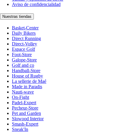
Aviso de confidencialidad
Nuestras tiendas
Basket-Center
Daily Bikers
Direct Running
Direct-Volley
Espace Golf
Foot-Store
Galope-Store
Golf and co
Handball-Store
House of Rugby
La sellerie de Maé
Made in Paradis
Nauti-wave
On-Fight
Padel-Expert
Pecheur-Store
Pet and Garden
Slowood Interior
Smash-Expert
Sneak'In