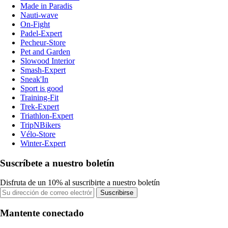
Made in Paradis
Nauti-wave
On-Fight
Padel-Expert
Pecheur-Store
Pet and Garden
Slowood Interior
Smash-Expert
Sneak'In
Sport is good
Training-Fit
Trek-Expert
Triathlon-Expert
TripNBikers
Vélo-Store
Winter-Expert
Suscríbete a nuestro boletín
Disfruta de un 10% al suscribirte a nuestro boletín
Suscribirse
Mantente conectado