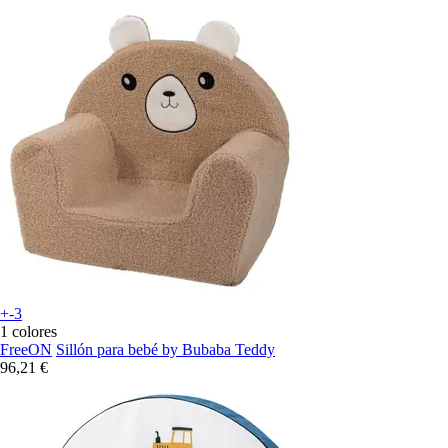
+-3
1 colores
FreeON
Sillón para bebé by Bubaba Teddy
96,21 €