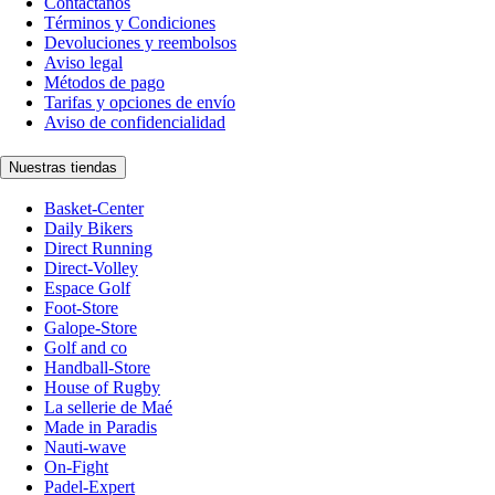
Contáctanos
Términos y Condiciones
Devoluciones y reembolsos
Aviso legal
Métodos de pago
Tarifas y opciones de envío
Aviso de confidencialidad
Nuestras tiendas
Basket-Center
Daily Bikers
Direct Running
Direct-Volley
Espace Golf
Foot-Store
Galope-Store
Golf and co
Handball-Store
House of Rugby
La sellerie de Maé
Made in Paradis
Nauti-wave
On-Fight
Padel-Expert