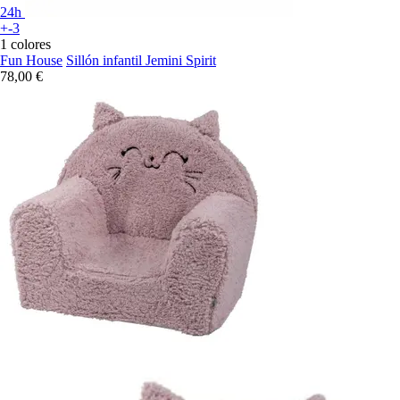
24h
+-3
1 colores
Fun House
Sillón infantil Jemini Spirit
78,00 €