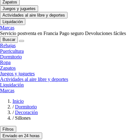
Zapatos
Juegos y juguetes
Actividades al aire libre y deportes
Liquidación
Marcas
Servicio postventa en Francia
Pago seguro
Devoluciones fáciles
Buscar
Rebajas
Puericultura
Dormitorio
Ropa
Zapatos
Juegos y juguetes
Actividades al aire libre y deportes
Liquidación
Marcas
Inicio
/
Dormitorio
/
Decoración
/
Sillones
Filtros
Enviado en 24 horas