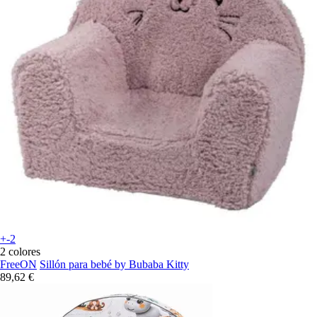
+-2
2 colores
FreeON
Sillón para bebé by Bubaba Kitty
89,62 €