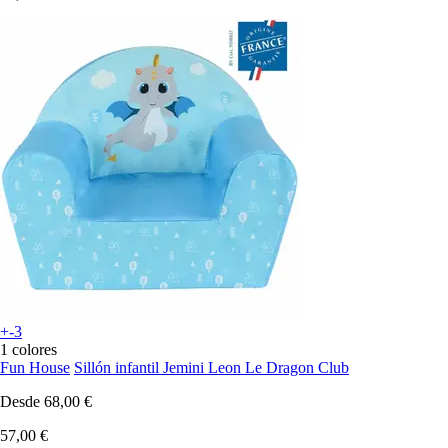
+-3
1 colores
Fun House
Sillón infantil Jemini Leon Le Dragon Club
Desde
68,00 €
57,00 €