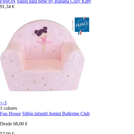
FreeON
Sillón para bebé by Bubaba Cozy Kitty
91,34 €
+-3
1 colores
Fun House
Sillón infantil Jemini Ballerine Club
Desde
68,00 €
57,00 €