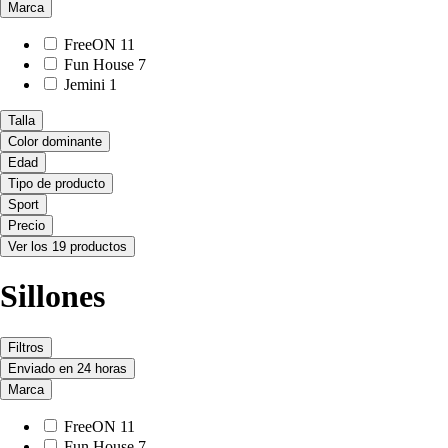
Marca
FreeON
11
Fun House
7
Jemini
1
Talla
Color dominante
Edad
Tipo de producto
Sport
Precio
Ver los 19 productos
Sillones
Filtros
Enviado en 24 horas
Marca
FreeON
11
Fun House
7