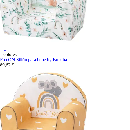
+-3
1 colores
FreeON
Sillón para bebé by Bubaba
89,62 €