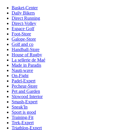
Basket-Center
Daily Bikers
Direct Running
Direct-Volley
Espace Golf
Foot-Store
Galope-Store
Golf and co
Handball-Store
House of Rugby
La sellerie de Maé
Made in Paradis
Nauti-wave
On-Fight
Padel-Expert
Pecheur-Store
Pet and Garden
Slowood Interior
Smash-Expert
Sneak'In
Sport is good
Training-Fit
Trek-Expert
Triathlon-Expert