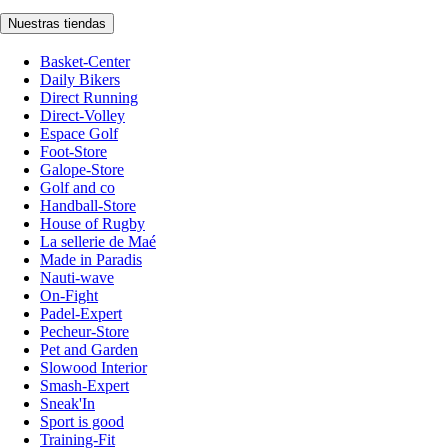
Nuestras tiendas
Basket-Center
Daily Bikers
Direct Running
Direct-Volley
Espace Golf
Foot-Store
Galope-Store
Golf and co
Handball-Store
House of Rugby
La sellerie de Maé
Made in Paradis
Nauti-wave
On-Fight
Padel-Expert
Pecheur-Store
Pet and Garden
Slowood Interior
Smash-Expert
Sneak'In
Sport is good
Training-Fit