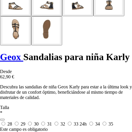
Geox
Sandalias para niña Karly
Desde
62,90 €
Descubra las sandalias de niña Geox Karly para estar a la última look y
disfrutar de un confort óptimo, beneficiándose al mismo tiempo de
materiales de calidad.
Talla
*
28
29
30
31
32
33
24h
34
35
Este campo es obligatorio