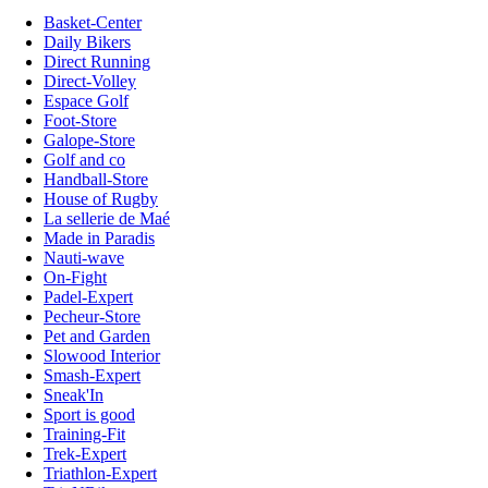
Basket-Center
Daily Bikers
Direct Running
Direct-Volley
Espace Golf
Foot-Store
Galope-Store
Golf and co
Handball-Store
House of Rugby
La sellerie de Maé
Made in Paradis
Nauti-wave
On-Fight
Padel-Expert
Pecheur-Store
Pet and Garden
Slowood Interior
Smash-Expert
Sneak'In
Sport is good
Training-Fit
Trek-Expert
Triathlon-Expert