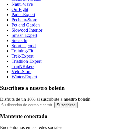
Nauti-wave
On-Fight
Padel-Expert
Pecheur-Store
Pet and Garden
Slowood Interior
Smash-Expert
Sneak'In
Sport is good
Training-Fit
Trek-Expert
Triathlon-Expert
TripNBikers
Vélo-Store
Winter-Expert
Suscríbete a nuestro boletín
Disfruta de un 10% al suscribirte a nuestro boletín
Suscribirse
Mantente conectado
Encuéntranos en las redes sociales