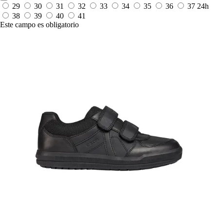
29
30
31
32
33
34
35
36
37
24h
38
39
40
41
Este campo es obligatorio