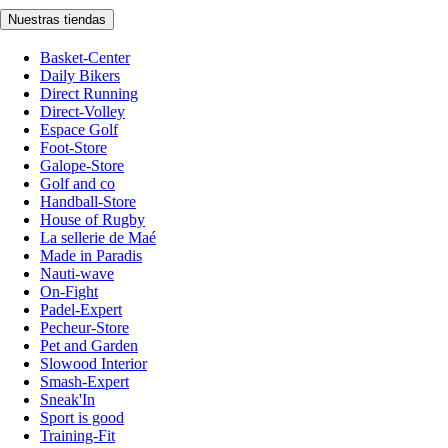
Nuestras tiendas
Basket-Center
Daily Bikers
Direct Running
Direct-Volley
Espace Golf
Foot-Store
Galope-Store
Golf and co
Handball-Store
House of Rugby
La sellerie de Maé
Made in Paradis
Nauti-wave
On-Fight
Padel-Expert
Pecheur-Store
Pet and Garden
Slowood Interior
Smash-Expert
Sneak'In
Sport is good
Training-Fit