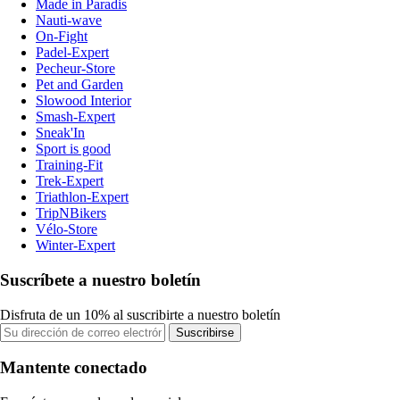
Made in Paradis
Nauti-wave
On-Fight
Padel-Expert
Pecheur-Store
Pet and Garden
Slowood Interior
Smash-Expert
Sneak'In
Sport is good
Training-Fit
Trek-Expert
Triathlon-Expert
TripNBikers
Vélo-Store
Winter-Expert
Suscríbete a nuestro boletín
Disfruta de un 10% al suscribirte a nuestro boletín
Suscribirse
Mantente conectado