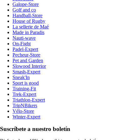
Galope-Store
Golf and co
Handball-Store
House of Rugby
La sellerie de Maé
Made in Paradis
Nauti-wave
On-Fight
Padel-Expert
Pecheur-Store
Pet and Garden
Slowood Interior
Smash-Expert
Sneak'In
Sport is good
Training-Fit
Trek-Expert
Triathlon-Expert
TripNBikers
Vélo-Store
Winter-Expert
Suscríbete a nuestro boletín