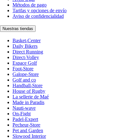
Métodos de pago
Tarifas y opciones de envío
Aviso de confidencialidad
Nuestras tiendas
Basket-Center
Daily Bikers
Direct Running
Direct-Volley
Espace Golf
Foot-Store
Galope-Store
Golf and co
Handball-Store
House of Rugby
La sellerie de Maé
Made in Paradis
Nauti-wave
On-Fight
Padel-Expert
Pecheur-Store
Pet and Garden
Slowood Interior