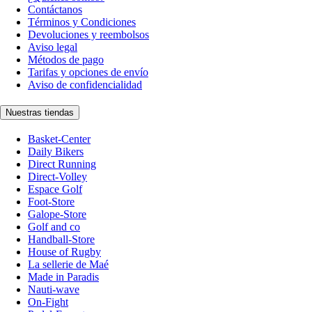
Contáctanos
Términos y Condiciones
Devoluciones y reembolsos
Aviso legal
Métodos de pago
Tarifas y opciones de envío
Aviso de confidencialidad
Nuestras tiendas
Basket-Center
Daily Bikers
Direct Running
Direct-Volley
Espace Golf
Foot-Store
Galope-Store
Golf and co
Handball-Store
House of Rugby
La sellerie de Maé
Made in Paradis
Nauti-wave
On-Fight