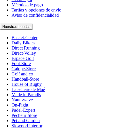
Métodos de pago
Tarifas y opciones de envío
Aviso de confidencialidad
Nuestras tiendas
Basket-Center
Daily Bikers
Direct Running
Direct-Volley
Espace Golf
Foot-Store
Galope-Store
Golf and co
Handball-Store
House of Rugby
La sellerie de Maé
Made in Paradis
Nauti-wave
On-Fight
Padel-Expert
Pecheur-Store
Pet and Garden
Slowood Interior