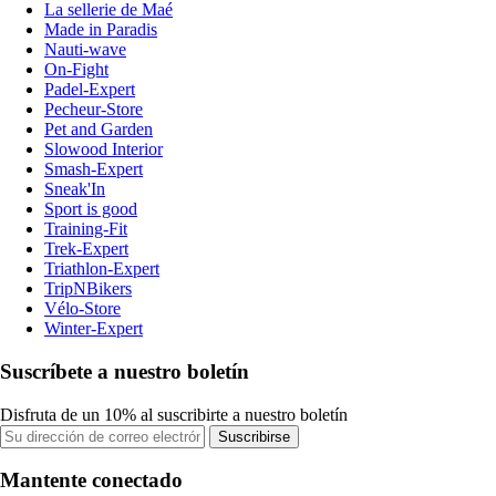
La sellerie de Maé
Made in Paradis
Nauti-wave
On-Fight
Padel-Expert
Pecheur-Store
Pet and Garden
Slowood Interior
Smash-Expert
Sneak'In
Sport is good
Training-Fit
Trek-Expert
Triathlon-Expert
TripNBikers
Vélo-Store
Winter-Expert
Suscríbete a nuestro boletín
Disfruta de un 10% al suscribirte a nuestro boletín
Suscribirse
Mantente conectado