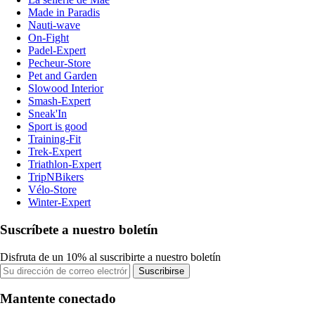
Made in Paradis
Nauti-wave
On-Fight
Padel-Expert
Pecheur-Store
Pet and Garden
Slowood Interior
Smash-Expert
Sneak'In
Sport is good
Training-Fit
Trek-Expert
Triathlon-Expert
TripNBikers
Vélo-Store
Winter-Expert
Suscríbete a nuestro boletín
Disfruta de un 10% al suscribirte a nuestro boletín
Suscribirse
Mantente conectado