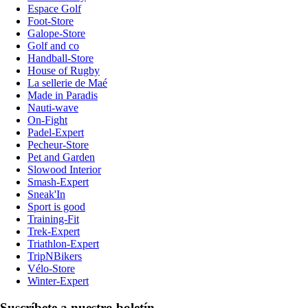
Espace Golf
Foot-Store
Galope-Store
Golf and co
Handball-Store
House of Rugby
La sellerie de Maé
Made in Paradis
Nauti-wave
On-Fight
Padel-Expert
Pecheur-Store
Pet and Garden
Slowood Interior
Smash-Expert
Sneak'In
Sport is good
Training-Fit
Trek-Expert
Triathlon-Expert
TripNBikers
Vélo-Store
Winter-Expert
Suscríbete a nuestro boletín