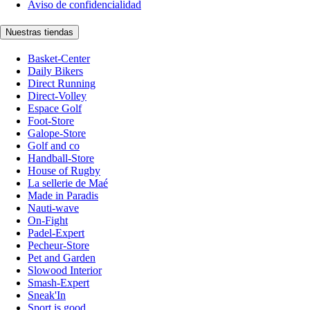
Aviso de confidencialidad
Nuestras tiendas
Basket-Center
Daily Bikers
Direct Running
Direct-Volley
Espace Golf
Foot-Store
Galope-Store
Golf and co
Handball-Store
House of Rugby
La sellerie de Maé
Made in Paradis
Nauti-wave
On-Fight
Padel-Expert
Pecheur-Store
Pet and Garden
Slowood Interior
Smash-Expert
Sneak'In
Sport is good