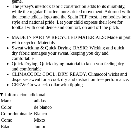
game.
The jersey's interlock fabric construction adds to its durability,
while the regular fit offers unrestricted movement. Adorned with
the iconic adidas logo and the Spain FEF crest, it embodies both
style and national pride. Let your child express their love for
football with confidence and comfort, on and off the pitch.
MADE IN PART W RECYCLED MATERIALS: Made in part
with recycled Materials
Sweat wicking & Quick Drying_BASIC: Wicking and quick
dry fabric manages your sweat, keeping you dry and
comfortable
Quick Drying: Quick drying material to keep you feeling dry
and comfortable.
CLIMACOOL: COOL. DRY. READY. Climacool wicks and
disperses sweat for a cool, dry and distraction free performance.
CREW: Crew-neck collar with tipping
Información adicional
Marca
adidas
Color
de blanco
Color dominante
Blanco
Como
Mixto
Edad
Junior