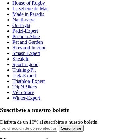
House of Rugby
La sellerie de Maé
Made in Paradis
Nauti-wave
On-Fight
Padel-Expert
Pecheur-Store
Pet and Garden
Slowood Interior
Smash-Expert
Sneak'In
Sport is good
Training-Fit
Trek-Expert
Triathlon-Expert
TripNBikers
Vélo-Store
Winter-Expert
Suscríbete a nuestro boletín
Disfruta de un 10% al suscribirte a nuestro boletín
Suscribirse