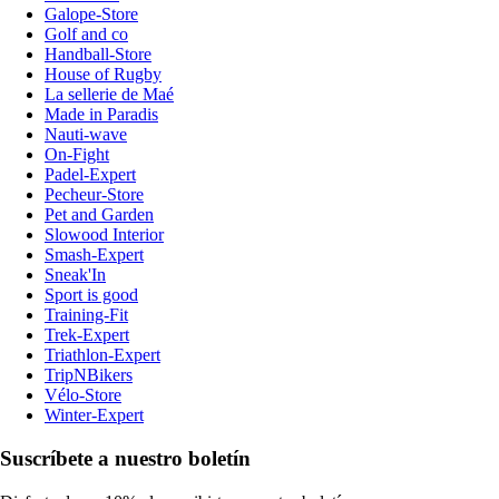
Galope-Store
Golf and co
Handball-Store
House of Rugby
La sellerie de Maé
Made in Paradis
Nauti-wave
On-Fight
Padel-Expert
Pecheur-Store
Pet and Garden
Slowood Interior
Smash-Expert
Sneak'In
Sport is good
Training-Fit
Trek-Expert
Triathlon-Expert
TripNBikers
Vélo-Store
Winter-Expert
Suscríbete a nuestro boletín