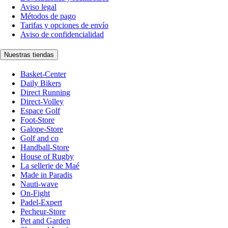
Aviso legal
Métodos de pago
Tarifas y opciones de envío
Aviso de confidencialidad
Nuestras tiendas
Basket-Center
Daily Bikers
Direct Running
Direct-Volley
Espace Golf
Foot-Store
Galope-Store
Golf and co
Handball-Store
House of Rugby
La sellerie de Maé
Made in Paradis
Nauti-wave
On-Fight
Padel-Expert
Pecheur-Store
Pet and Garden