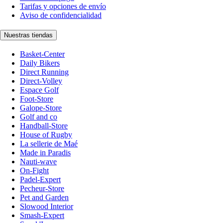
Tarifas y opciones de envío
Aviso de confidencialidad
Nuestras tiendas
Basket-Center
Daily Bikers
Direct Running
Direct-Volley
Espace Golf
Foot-Store
Galope-Store
Golf and co
Handball-Store
House of Rugby
La sellerie de Maé
Made in Paradis
Nauti-wave
On-Fight
Padel-Expert
Pecheur-Store
Pet and Garden
Slowood Interior
Smash-Expert