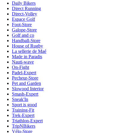
Daily Bikers
Direct Running
Direct-Volley
Espace Golf
Foot-Store
Galope-Store
Golf and co
Handball-Store
House of Rugby
La sellerie de Maé
Made in Paradis
Nauti-wave
On-Fight
Padel-Expert
Pecheur-Store
Pet and Garden
Slowood Interior
Smash-Expert
Sneak'In
Sport is good
Training-Fit
Trek-Expert
Triathlon-Expert
TripNBikers
Vélo-Store