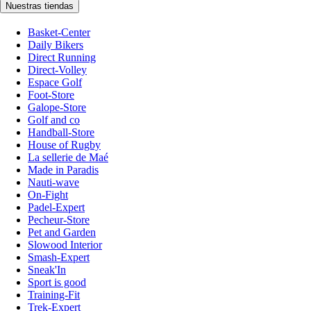
Nuestras tiendas
Basket-Center
Daily Bikers
Direct Running
Direct-Volley
Espace Golf
Foot-Store
Galope-Store
Golf and co
Handball-Store
House of Rugby
La sellerie de Maé
Made in Paradis
Nauti-wave
On-Fight
Padel-Expert
Pecheur-Store
Pet and Garden
Slowood Interior
Smash-Expert
Sneak'In
Sport is good
Training-Fit
Trek-Expert