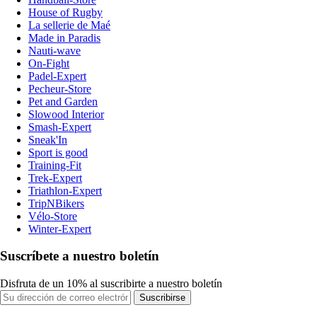
House of Rugby
La sellerie de Maé
Made in Paradis
Nauti-wave
On-Fight
Padel-Expert
Pecheur-Store
Pet and Garden
Slowood Interior
Smash-Expert
Sneak'In
Sport is good
Training-Fit
Trek-Expert
Triathlon-Expert
TripNBikers
Vélo-Store
Winter-Expert
Suscríbete a nuestro boletín
Disfruta de un 10% al suscribirte a nuestro boletín
Suscribirse