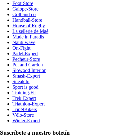
Foot-Store
Galope-Store
Golf and co
Handball-Store
House of Rugby
La sellerie de Maé
Made in Paradis
Nauti-wave
On-Fight
Padel-Expert
Pecheur-Store
Pet and Garden
Slowood Interior
Smash-Expert
Sneak'In
Sport is good
Training-Fit
Trek-Expert
Triathlon-Expert
TripNBikers
Vélo-Store
Winter-Expert
Suscríbete a nuestro boletín