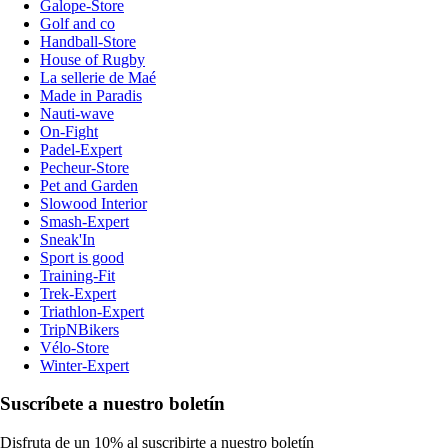
Galope-Store
Golf and co
Handball-Store
House of Rugby
La sellerie de Maé
Made in Paradis
Nauti-wave
On-Fight
Padel-Expert
Pecheur-Store
Pet and Garden
Slowood Interior
Smash-Expert
Sneak'In
Sport is good
Training-Fit
Trek-Expert
Triathlon-Expert
TripNBikers
Vélo-Store
Winter-Expert
Suscríbete a nuestro boletín
Disfruta de un 10% al suscribirte a nuestro boletín