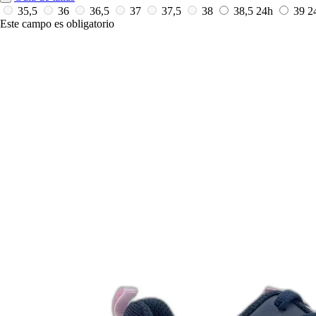
35,5
36
36,5
37
37,5
38
38,5
24h
39
2
Este campo es obligatorio