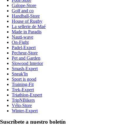
Foot-Store
Galope-Store
Golf and co
Handball-Store
House of Rugby
La sellerie de Maé
Made in Paradis
Nauti-wave
On-Fight
Padel-Expert
Pecheur-Store
Pet and Garden
Slowood Interior
Smash-Expert
Sneak'In
Sport is good
Training-Fit
Trek-Expert
Triathlon-Expert
TripNBikers
Vélo-Store
Winter-Expert
Suscríbete a nuestro boletín