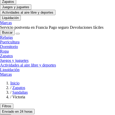
Zapatos
Juegos y juguetes
Actividades al aire libre y deportes
Liquidación
Marcas
Servicio postventa en Francia
Pago seguro
Devoluciones fáciles
Buscar
Rebajas
Puericultura
Dormitorio
Ropa
Zapatos
Juegos y juguetes
Actividades al aire libre y deportes
Liquidación
Marcas
Inicio
/
Zapatos
/
Sandalias
/
Victoria
Filtros
Enviado en 24 horas